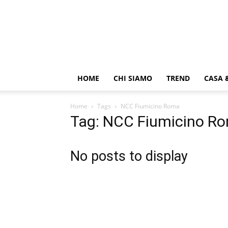
HOME
CHI SIAMO
TREND
CASA 
Home
Tags
NCC Fiumicino Roma
Tag: NCC Fiumicino R
No posts to display